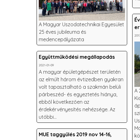
Év
A Magyar Uszodatechnikai Egyesület
er
25 éves jubileuma és
201
medencepályázata
Együttműködési megállapodás
2021-01-09
A magyar épületgépészet területén
az elmúlt három évtizedben gyakran
volt tapasztalható a szakmán belüli
A 
párbeszéd- és egyeztetés hiánya,
Ki
ebből következően az
áp
érdekérvényesítés nehézsége. Az
sz
utóbbi...
Us
Ma
MUE taggyűlés 2019 nov 14-16,
kö