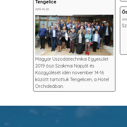
Tengelice
2019-10-20
Ős
201
Sz
Magyar Uszodatechnikai Egyesület
2019 őszi Szakmai Napját és
Közgyűlését idén november 14-16
között tartottuk Tengelicen, a Hotel
Orchideában.