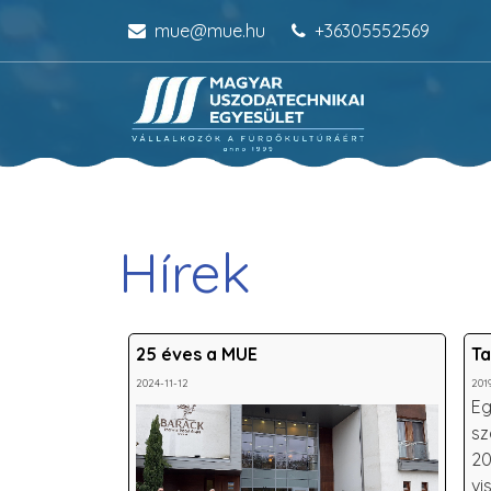
mue@mue.hu
+36305552569
Hírek
25 éves a MUE
Ta
2024-11-12
201
Eg
sz
20
vi