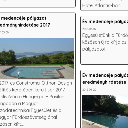
Hotel Atlantis-ban.
 medencéje pályázat
Év medencéje pályá
edményhirdetése 2017
2016-03-09
7-03-09
Egyesületünk a Fürd
közösen újra kiírja a
pályázatot.
Év medencéje pályá
eredményhirdetése 
2017-es Construma-Otthon Design
állítás keretében került sor 2017.
2015-04-20
rilis 6-án a Hungexpo F Pavilon
ínpadán a Magyar
zodatechnikai Egyesület és a
gyar Fürdőszövetség által
zösen kiírt,...