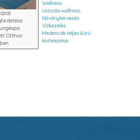
Wellness
Uszoda-wellness
yázat
látványtervezés
hirdetése
Vízkezelés
 Hungexpo
Medencék teljes körű
tt Otthon
kivitelezése
ében.