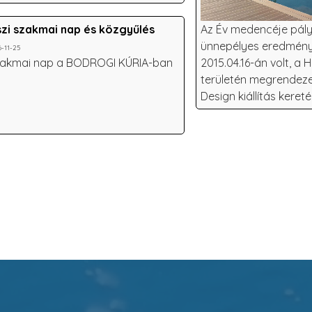
zi szakmai nap és közgyűlés
Az Év medencéje pál
ünnepélyes eredmény
6-11-25
akmai nap a BODROGI KÚRIA-ban
2015.04.16-án volt, a
területén megrendeze
Design kiállítás keret