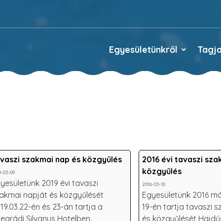
Egyesületünkről
Tagja
vaszi szakmai nap és közgyűlés
2016 évi tavaszi sza
közgyűlés
9-03-09
yesületünk 2019 évi tavaszi
2016-03-10
akmai napját és közgyűlését
Egyesületünk 2016 má
19.03.22-én és 23-án tartja a
19-én tartja tavaszi 
segrádi Silvanus Hotelben.
és közgyűlését Hajdú