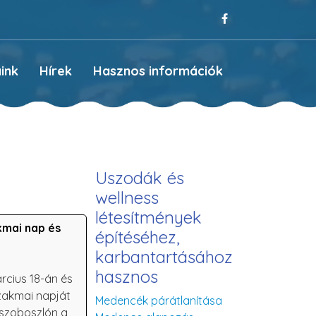
ink
Hírek
Hasznos információk
Uszodák és
wellness
létesítmények
kmai nap és
építéséhez,
karbantartásához
hasznos
rcius 18-án és
szakmai napját
Medencék párátlanítása
szoboszlón a