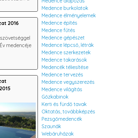
Medence alapozás
Medence burkolatok
Medence élményelemek
Medence építés
zat 2016
Medence fűtés
Medence gépészet
őszövetséggel
Medence lépcső, létrák
z Év medencéje
Medence szerkezetek
Medence takarások
Medencék téliesítése
Medence tervezés
zat
Medence vegyszerezés
2015
Medence világítás
Gőzkabinok
Kerti és fürdő tavak
Oktatás, továbbképzés
Pezsgőmedencék
Szaunák
Webáruházak