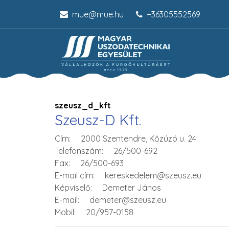
mue@mue.hu
+36305552569
szeusz_d_kft
Szeusz-D Kft.
Cím: 2000 Szentendre, Kőzúzó u. 24.
Telefonszám: 26/500-692
Fax: 26/500-693
E-mail cím: kereskedelem@szeusz.eu
Képviselő: Demeter János
E-mail: demeter@szeusz.eu
Mobil: 20/957-0158